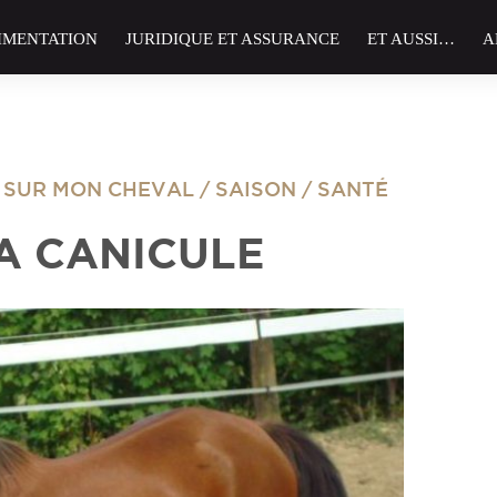
IMENTATION
JURIDIQUE ET ASSURANCE
ET AUSSI…
A
S SUR MON CHEVAL
/
SAISON
/
SANTÉ
LA CANICULE