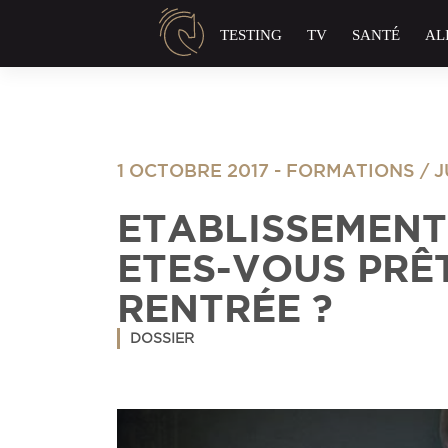
Panneau de gestion des cookies
TESTING
TV
SANTÉ
AL
1 OCTOBRE 2017
-
FORMATIONS
/
J
ETABLISSEMENT
ETES-VOUS PRÊ
RENTRÉE ?
DOSSIER