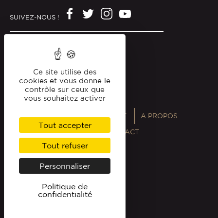
SUIVEZ-NOUS !
Mentions légales
Politique de confidentialité
Ce site utilise des
cookies et vous donne le
contrôle sur ceux que
vous souhaitez activer
ANNUAIRES
MAGAZINE
A PROPOS
Tout accepter
PROFESSIONNELS
CONTACT
Tout refuser
Personnaliser
Politique de
confidentialité