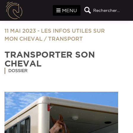
Panneau de gestion des cookies
MENU
Rechercher...
11 MAI 2023
-
LES INFOS UTILES SUR
MON CHEVAL
/
TRANSPORT
TRANSPORTER SON
CHEVAL
DOSSIER