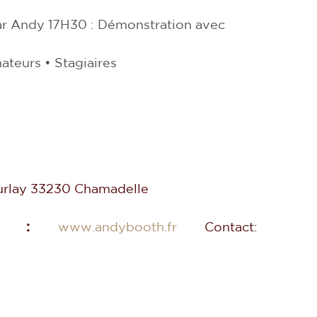
r Andy 17H30 : Démonstration avec
teurs • Stagiaires
eurlay 33230 Chamadelle
ns :
www.andybooth.fr
Contact: