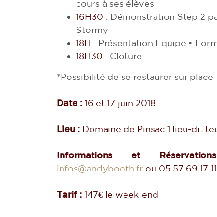
cours à ses élèves
16H30 :
Démonstration Step 2 pa
Stormy
18H :
Présentation Equipe • Forma
18H30 :
Cloture
*Possibilité de se restaurer sur place
Date :
16 et 17 juin 2018
Lieu :
Domaine de Pinsac 1 lieu-dit t
Informations et Réservatio
infos@andybooth.fr
ou 05 57 69 17 11
Tarif :
147€ le week-end