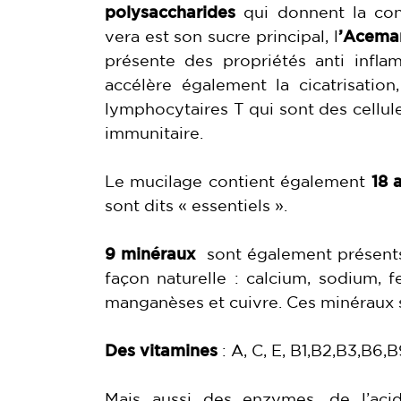
polysaccharides
qui donnent la con
vera est son sucre principal, l
’Acema
présente des propriétés anti inflamm
accélère également la cicatrisatio
lymphocytaires T qui sont des cellul
immunitaire.
Le mucilage contient également
18 
sont dits « essentiels ».
9 minéraux
sont également présents
façon naturelle : calcium, sodium, 
manganèses et cuivre. Ces minéraux s
Des vitamines
: A, C, E, B1,B2,B3,B6,
Mais aussi des enzymes, de l’acide