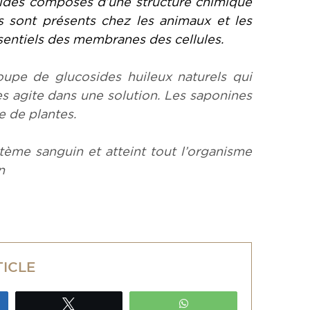
ipides composés d’une structure chimique
ls sont présents chez les animaux et les
sentiels des membranes des cellules.
oupe de glucosides huileux naturels qui
 agite dans une solution. Les saponines
 de plantes.
tème sanguin et atteint tout l’organisme
n
TICLE
ez
Tweetez
WhatsApp