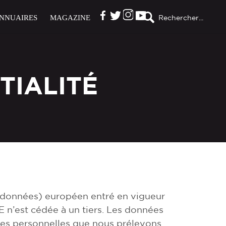
NNUAIRES
MAGAZINE
Rechercher...
TIALITÉ
données) européen entré en vigueur
n’est cédée à un tiers. Les données
es personnelles que nous prélevons