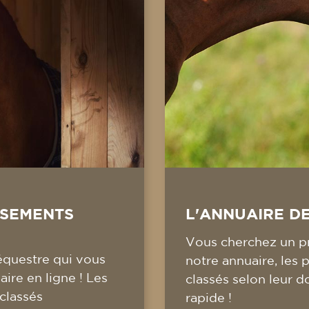
SSEMENTS
L'ANNUAIRE D
Vous cherchez un pr
équestre qui vous
notre annuaire, les 
ire en ligne ! Les
classés selon leur d
 classés
rapide !