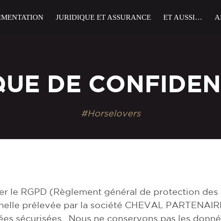
IMENTATION
JURIDIQUE ET ASSURANCE
ET AUSSI…
A
QUE DE CONFIDEN
#Horselovers
r le RGPD (Règlement général de protection des 
nelle prélevée par la société CHEVAL PARTENAIRE 
ées sécurisées. Nous ne conservons pas les donné