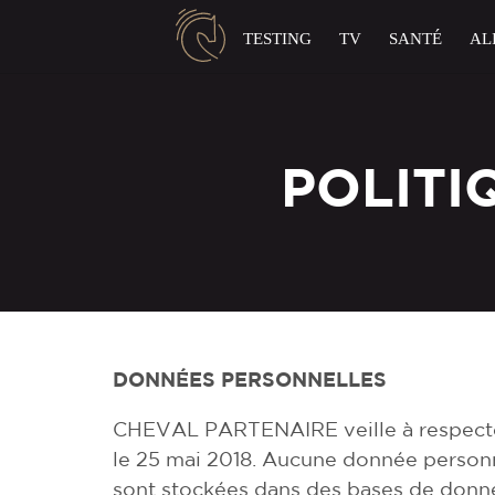
Panneau de gestion des cookies
TESTING
TV
SANTÉ
AL
POLITI
DONNÉES PERSONNELLES
CHEVAL PARTENAIRE veille à respecte
le 25 mai 2018. Aucune donnée person
sont stockées dans des bases de donn