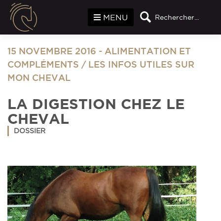
Panneau de gestion des cookies
MENU
Rechercher...
15 NOVEMBRE 2016
-
ALIMENTATION ET
COMPLÉMENTS
/
LES INFOS UTILES SUR
MON CHEVAL
LA DIGESTION CHEZ LE
CHEVAL
DOSSIER