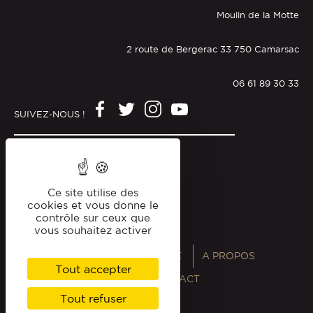
Moulin de la Motte
2 route de Bergerac 33 750 Camarsac
06 61 89 30 33
SUIVEZ-NOUS !
Mentions légales
Politique de confidentialité
Ce site utilise des
cookies et vous donne le
contrôle sur ceux que
vous souhaitez activer
ANNUAIRES
MAGAZINE
A PROPOS
Tout accepter
PROFESSIONNELS
CONTACT
Tout refuser