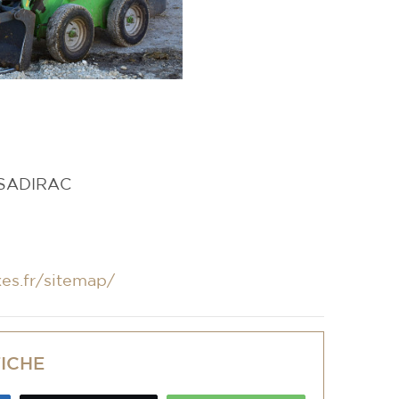
0 SADIRAC
es.fr/sitemap/
FICHE