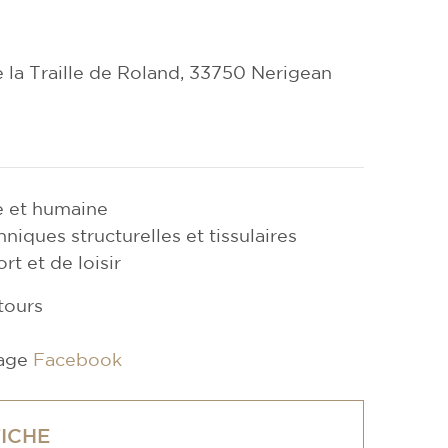
 la Traille de Roland, 33750 Nerigean
e et humaine
niques structurelles et tissulaires
t et de loisir
tours
page
Facebook
FICHE