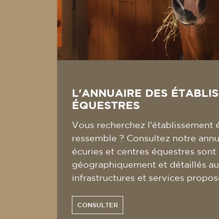
L'ANNUAIRE DES ÉTABLI
ÉQUESTRES
Vous recherchez l'établissement 
ressemble ? Consultez notre annua
écuries et centres équestres sont
géographiquement et détaillés au
infrastructures et services propos
CONSULTER