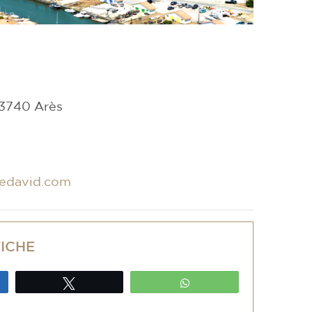
33740 Arès
edavid.com
FICHE
ez
Tweetez
WhatsApp