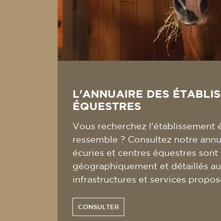
L'ANNUAIRE DES ÉTABLI
ÉQUESTRES
Vous recherchez l'établissement 
ressemble ? Consultez notre annua
écuries et centres équestres sont
géographiquement et détaillés au
infrastructures et services propos
CONSULTER