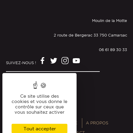
Moulin de la Motte
2 route de Bergerac 33 750 Camarsac
06 61 89 30 33
SUIVEZ-NOUS !
Mentions légales
Politique de confidentialité
Ce site utilise des
cookies et vous donne le
contrôle sur ceux que
vous souhaitez activer
ANNUAIRES
MAGAZINE
A PROPOS
Tout accepter
PROFESSIONNELS
CONTACT