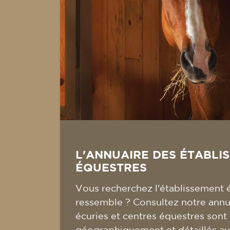
L'ANNUAIRE DES ÉTABLI
ÉQUESTRES
Vous recherchez l'établissement 
ressemble ? Consultez notre annua
écuries et centres équestres sont
géographiquement et détaillés au