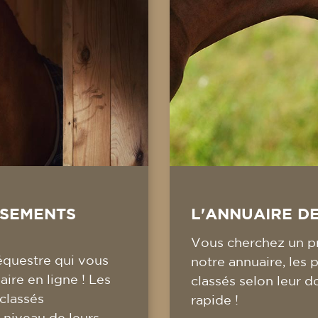
SSEMENTS
L'ANNUAIRE D
Vous cherchez un pr
équestre qui vous
notre annuaire, les 
ire en ligne ! Les
classés selon leur d
 classés
rapide !
 niveau de leurs