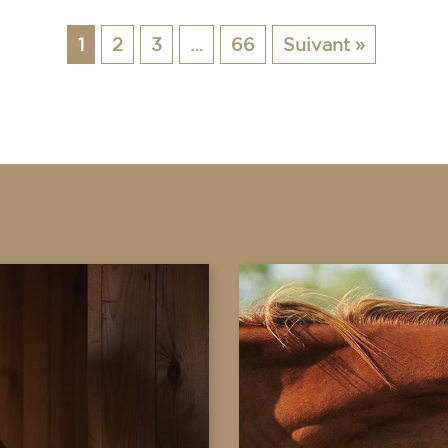
1
2
3
…
66
Suivant »