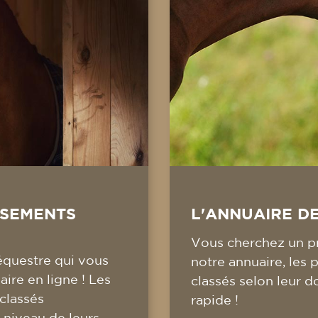
SSEMENTS
L'ANNUAIRE D
Vous cherchez un pr
équestre qui vous
notre annuaire, les 
ire en ligne ! Les
classés selon leur d
 classés
rapide !
 niveau de leurs