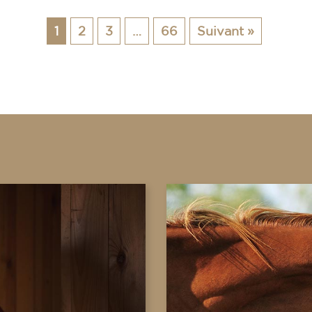
1
2
3
…
66
Suivant »