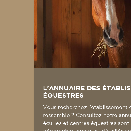
L'ANNUAIRE DES ÉTABLI
ÉQUESTRES
Vous recherchez l'établissement 
ressemble ? Consultez notre annua
écuries et centres équestres sont
géographiquement et détaillés au