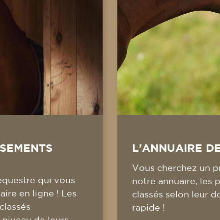
SSEMENTS
L'ANNUAIRE D
Vous cherchez un pr
équestre qui vous
notre annuaire, les 
ire en ligne ! Les
classés selon leur d
 classés
rapide !
 niveau de leurs