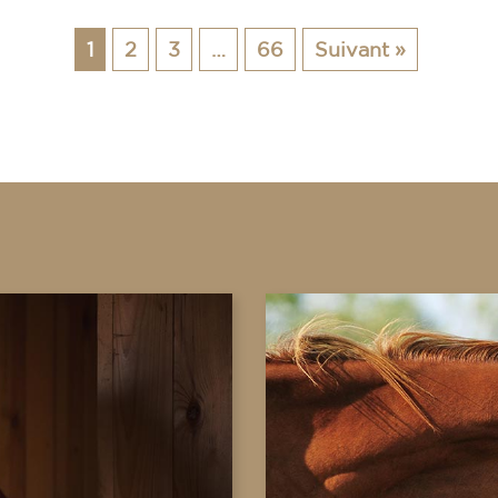
1
2
3
…
66
Suivant »