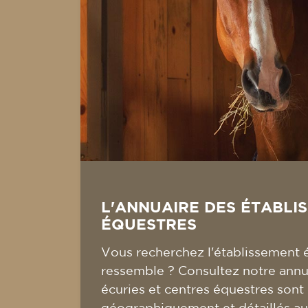
L'ANNUAIRE DES ÉTABLI
ÉQUESTRES
Vous recherchez l'établissement 
ressemble ? Consultez notre annua
écuries et centres équestres sont
géographiquement et détaillés au