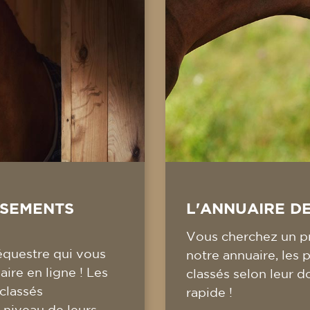
SSEMENTS
L'ANNUAIRE D
Vous cherchez un pr
équestre qui vous
notre annuaire, les 
ire en ligne ! Les
classés selon leur d
 classés
rapide !
 niveau de leurs