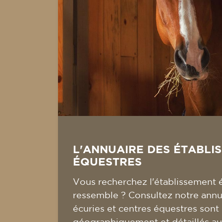
L'ANNUAIRE DES ÉTABLI
ÉQUESTRES
Vous recherchez l'établissement 
ressemble ? Consultez notre annua
écuries et centres équestres sont
géographiquement et détaillés au