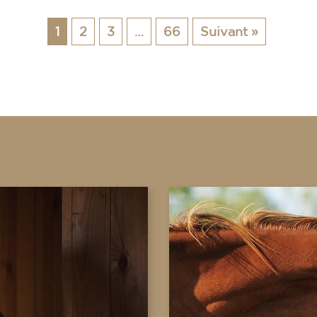
1
2
3
…
66
Suivant »