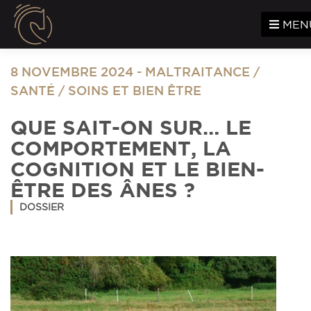
Panneau de gestion des cookies
MEN
8 NOVEMBRE 2024
-
MALTRAITANCE
/
SANTÉ
/
SOINS ET BIEN ÊTRE
QUE SAIT-ON SUR… LE
COMPORTEMENT, LA
COGNITION ET LE BIEN-
ÊTRE DES ÂNES ?
DOSSIER