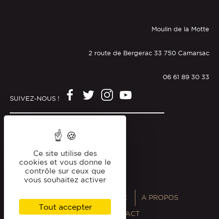
Moulin de la Motte
2 route de Bergerac 33 750 Camarsac
06 61 89 30 33
SUIVEZ-NOUS !
Mentions légales
Politique de confidentialité
Ce site utilise des
cookies et vous donne le
contrôle sur ceux que
vous souhaitez activer
ANNUAIRES
MAGAZINE
A PROPOS
Tout accepter
PROFESSIONNELS
CONTACT