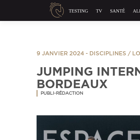
Panneau de gestion des cookies
TESTING
TV
SANTÉ
AL
9 JANVIER 2024
-
DISCIPLINES
/
LO
JUMPING INTER
BORDEAUX
PUBLI-RÉDACTION