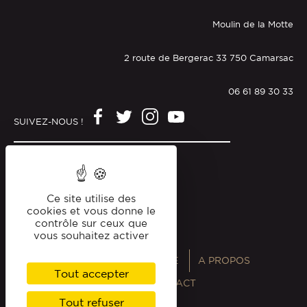
Moulin de la Motte
2 route de Bergerac 33 750 Camarsac
06 61 89 30 33
SUIVEZ-NOUS !
Mentions légales
Politique de confidentialité
Ce site utilise des
cookies et vous donne le
contrôle sur ceux que
vous souhaitez activer
ANNUAIRES
MAGAZINE
A PROPOS
Tout accepter
PROFESSIONNELS
CONTACT
Tout refuser