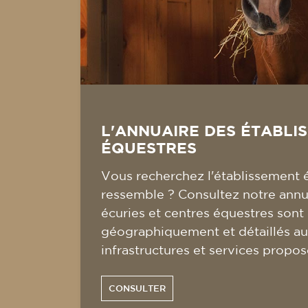
L'ANNUAIRE DES ÉTABLI
ÉQUESTRES
Vous recherchez l'établissement 
ressemble ? Consultez notre annua
écuries et centres équestres sont
géographiquement et détaillés au
infrastructures et services propos
CONSULTER