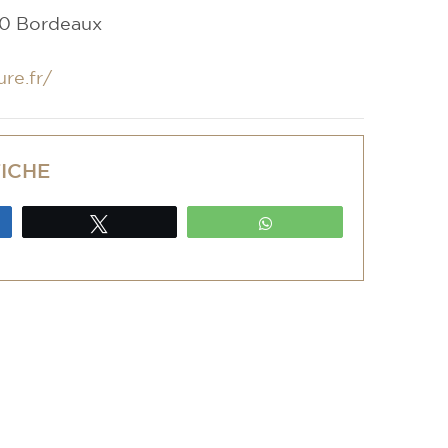
00 Bordeaux
re.fr/
FICHE
ez
Tweetez
WhatsApp