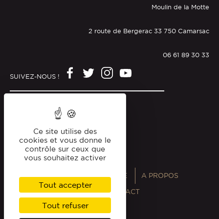
Moulin de la Motte
2 route de Bergerac 33 750 Camarsac
06 61 89 30 33
SUIVEZ-NOUS !
Mentions légales
Politique de confidentialité
Ce site utilise des
cookies et vous donne le
contrôle sur ceux que
vous souhaitez activer
ANNUAIRES
MAGAZINE
A PROPOS
Tout accepter
PROFESSIONNELS
CONTACT
Tout refuser