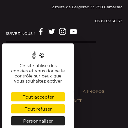
2 route de Bergerac 33 750 Camarsac
06 61 89 30 33
SUIVEZ-NOUS !
Mentions légales
Politique de confidentialité
Ce site utilise des
cookies et vous donne le
contrôle sur ceux que
vous souhaitez activer
ANNUAIRES
MAGAZINE
A PROPOS
Tout accepter
PROFESSIONNELS
CONTACT
Tout refuser
Personnaliser