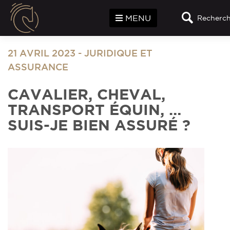
Panneau de gestion des cookies
MENU
Recherche
21 AVRIL 2023
-
JURIDIQUE ET
ASSURANCE
CAVALIER, CHEVAL,
TRANSPORT ÉQUIN, …
SUIS-JE BIEN ASSURÉ ?