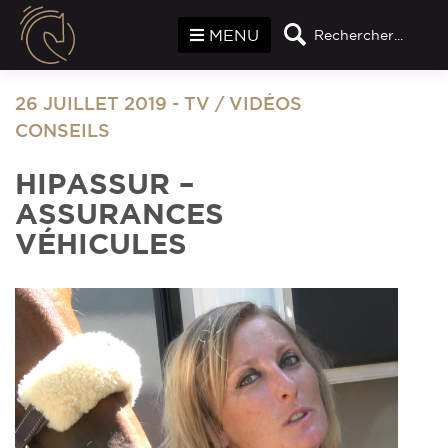
Panneau de gestion des cookies
MENU
Rechercher...
26 JUILLET 2019
-
TV
/
VIDÉOS
CONSEILS
HIPASSUR –
ASSURANCES
VÉHICULES