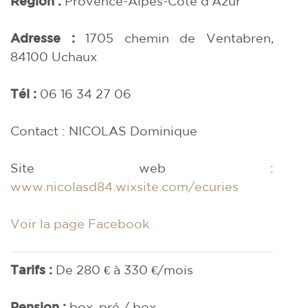
Région :
Provence-Alpes-Côte d'Azur
Adresse :
1705 chemin de Ventabren,
84100
Uchaux
Tél :
06 16 34 27 06
Contact : NICOLAS Dominique
Site web :
www.nicolasd84.wixsite.com/ecuries
Voir la page Facebook
Tarifs :
De 280 € à 330 €/mois
Pension :
box, pré / box