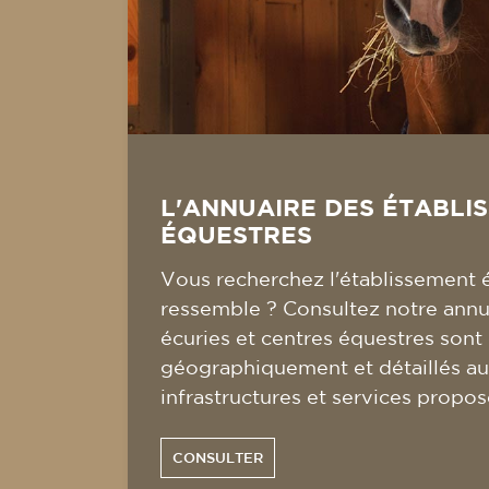
L'ANNUAIRE DES ÉTABLI
ÉQUESTRES
Vous recherchez l'établissement 
ressemble ? Consultez notre annua
écuries et centres équestres sont
géographiquement et détaillés au
infrastructures et services propos
CONSULTER