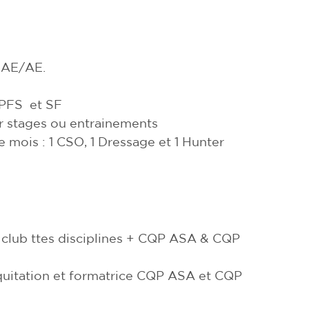
EAE/AE.
PFS et SF
ur stages ou entrainements
mois : 1 CSO, 1 Dressage et 1 Hunter
 club ttes disciplines + CQP ASA & CQP
tation et formatrice CQP ASA et CQP