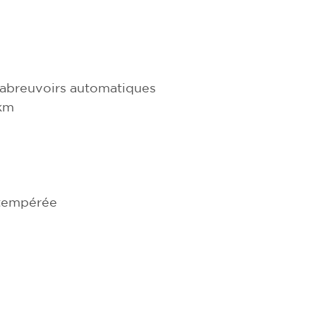
 abreuvoirs automatiques
 km
 tempérée