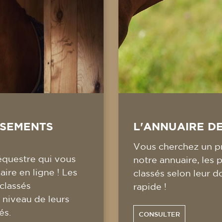
SSEMENTS
L'ANNUAIRE D
Vous cherchez un pr
équestre qui vous
notre annuaire, les 
ire en ligne ! Les
classés selon leur d
 classés
rapide !
 niveau de leurs
és.
CONSULTER