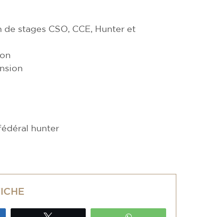
on de stages CSO, CCE, Hunter et
ion
nsion
édéral hunter
FICHE
ez
Tweetez
WhatsApp