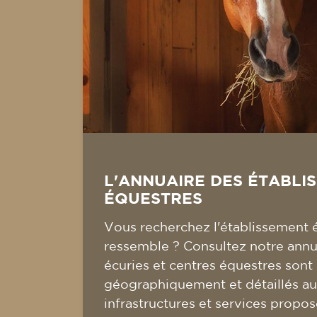
L'ANNUAIRE DES ÉTABLI
ÉQUESTRES
Vous recherchez l'établissement 
ressemble ? Consultez notre annua
écuries et centres équestres sont
géographiquement et détaillés au
infrastructures et services propos