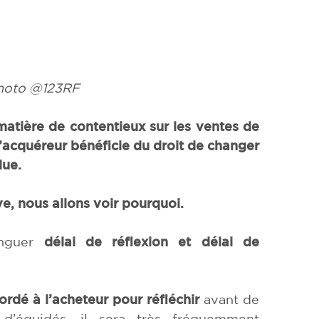
photo @123RF
matière de contentieux sur les ventes de
l’acquéreur bénéficie du droit de changer
lue.
e, nous allons voir pourquoi.
inguer
délai de réflexion et délai de
cordé à l’acheteur pour réfléchir
avant de
d’équidés, il sera très fréquemment