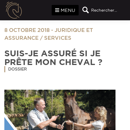
Panneau de gestion des cookies
MENU
Rechercher...
8 OCTOBRE 2018
-
JURIDIQUE ET
ASSURANCE
/
SERVICES
SUIS-JE ASSURÉ SI JE
PRÊTE MON CHEVAL ?
DOSSIER