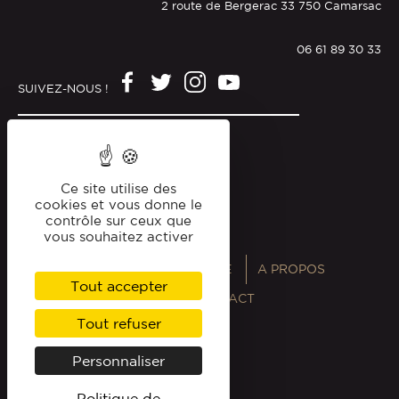
2 route de Bergerac 33 750 Camarsac
06 61 89 30 33
SUIVEZ-NOUS !
Mentions légales
Politique de confidentialité
Ce site utilise des
cookies et vous donne le
contrôle sur ceux que
vous souhaitez activer
ANNUAIRES
MAGAZINE
A PROPOS
Tout accepter
PROFESSIONNELS
CONTACT
Tout refuser
Personnaliser
Politique de