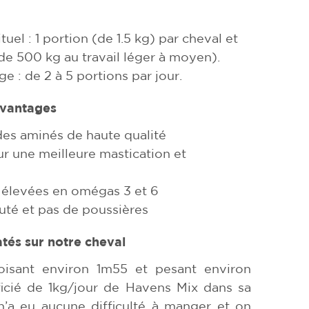
el : 1 portion (de 1.5 kg) par cheval et
 de 500 kg au travail léger à moyen).
 : de 2 à 5 portions par jour.
avantages
des aminés de haute qualité
ur une meilleure mastication et
rs élevées en omégas 3 et 6
uté et pas de poussières
atés
sur notre cheval
toisant environ 1m55 et pesant environ
éficié de 1kg/jour de Havens Mix dans sa
 n’a eu aucune difficulté à manger et on