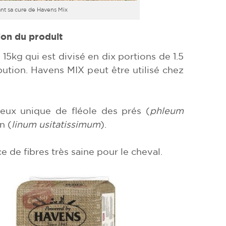
nt sa cure de Havens Mix
ion du produit
5kg qui est divisé en dix portions de 1.5
ibution. Havens MIX peut être utilisé chez
eux unique de fléole des prés (
phleum
in (
linum usitatissimum
).
 de fibres très saine pour le cheval.