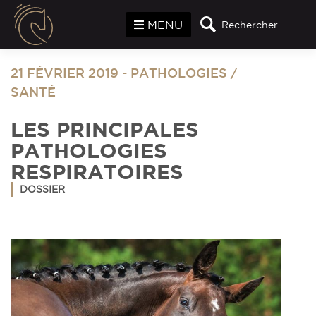
Panneau de gestion des cookies
MENU
Rechercher...
21 FÉVRIER 2019
-
PATHOLOGIES
/
SANTÉ
LES PRINCIPALES
PATHOLOGIES
RESPIRATOIRES
DOSSIER