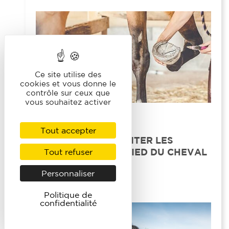
Ce site utilise des
cookies et vous donne le
contrôle sur ceux que
vous souhaitez activer
24 OCTOBRE 2022
/
SANTÉ
Tout accepter
CONNAITRE ET TRAITER LES
PATHOLOGIES DU PIED DU CHEVAL
Tout refuser
Personnaliser
LIRE LA SUITE
Politique de
confidentialité