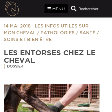
Panneau de gestion des cookies
MENU
Rechercher...
14 MAI 2018
-
LES INFOS UTILES SUR
MON CHEVAL
/
PATHOLOGIES
/
SANTÉ
/
SOINS ET BIEN ÊTRE
LES ENTORSES CHEZ LE
CHEVAL
DOSSIER