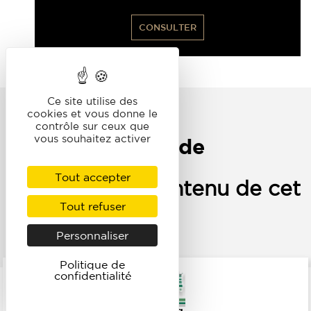
CONSULTER
Ce site utilise des
cookies et vous donne le
contrôle sur ceux que
vous souhaitez activer
Notre sélection de
marques
Tout accepter
associées au contenu de cet
article
Tout refuser
Personnaliser
Politique de
confidentialité