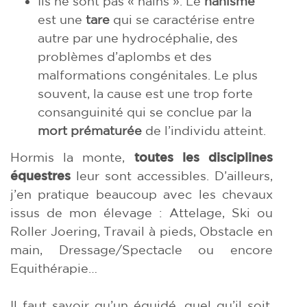
Ils ne sont pas « nains ». Le
nanisme
est une
tare
qui se caractérise entre
autre par une hydrocéphalie, des
problèmes d’aplombs et des
malformations congénitales. Le plus
souvent, la cause est une trop forte
consanguinité qui se conclue par la
mort prématurée
de l’individu atteint.
Hormis la monte,
toutes les disciplines
équestres
leur sont accessibles. D’ailleurs,
j’en pratique beaucoup avec les chevaux
issus de mon élevage : Attelage, Ski ou
Roller Joering, Travail à pieds, Obstacle en
main, Dressage/Spectacle ou encore
Equithérapie…
Il faut savoir qu’un équidé, quel qu’il soit,