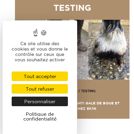
TESTING
Ce site utilise des
cookies et vous donne le
contrôle sur ceux que
vous souhaitez activer
Tout accepter
Tout refuser
29 JANVIER 2019
/
TESTING
Personnaliser
ON A TESTÉ : L’ONGUENT ANTI GALE DE BOUE ET
CREVASSE DE CHEZ EK1N
Politique de
confidentialité