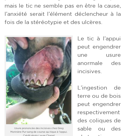
mais le tic ne semble pas en être la cause,
l’anxiété serait l’élément déclencheur à la
fois de la stéréotypie et des ulcères.
Le tic à l’appui
peut engendrer
une usure
anormale des
incisives.
L’ingestion de
terre ou de bois
peut engendrer
respectivement
des coliques de
sable ou des
Usure prononcée des incisives chez Greg
Morinière Pur-sang de course qui tique à l’appui.
Crédit photo Laure Chanel