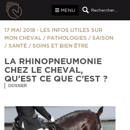
Panneau de gestion des cookies
MENU
Rechercher...
17 MAI 2018
-
LES INFOS UTILES SUR
MON CHEVAL
/
PATHOLOGIES
/
SAISON
/
SANTÉ
/
SOINS ET BIEN ÊTRE
LA RHINOPNEUMONIE
CHEZ LE CHEVAL,
QU’EST CE QUE C’EST ?
DOSSIER