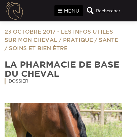
Panneau de gestion des cookies
MENU
Rechercher...
23 OCTOBRE 2017
-
LES INFOS UTILES
SUR MON CHEVAL
/
PRATIQUE
/
SANTÉ
/
SOINS ET BIEN ÊTRE
LA PHARMACIE DE BASE
DU CHEVAL
DOSSIER