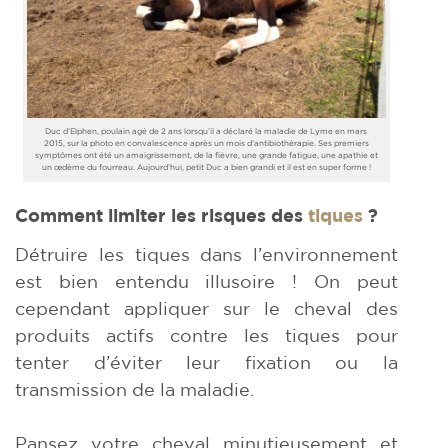
Duc d’Elphen, poulain agé de 2 ans lorsqu’il a déclaré la maladie de Lyme en mars
2015, sur la photo en convalescence après un mois d’antibiothérapie. Ses premiers
symptômes ont été un amaigrissement, de la fièvre, une grande fatigue, une apathie et
un œdème du fourreau. Aujourd’hui, petit Duc a bien grandi et il est en super forme !
Comment limiter les risques des
tiques
?
Détruire les tiques dans l’environnement
est bien entendu illusoire ! On peut
cependant appliquer sur le cheval des
produits actifs contre les tiques pour
tenter d’éviter leur fixation ou la
transmission de la maladie.
Pansez votre cheval minutieusement et