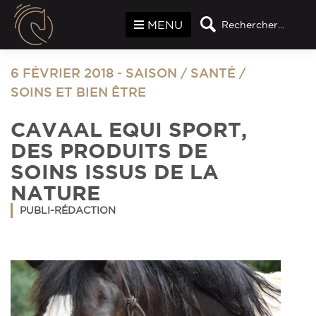
Panneau de gestion des cookies
MENU
Rechercher...
6 FÉVRIER 2018
-
SAISON
/
SANTÉ
/
SOINS ET BIEN ÊTRE
CAVAAL EQUI SPORT,
DES PRODUITS DE
SOINS ISSUS DE LA
NATURE
PUBLI-RÉDACTION