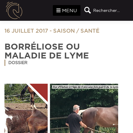
Panneau de gestion des cookies
MENU
Rechercher...
16 JUILLET 2017
-
SAISON
/
SANTÉ
BORRÉLIOSE OU
MALADIE DE LYME
DOSSIER