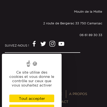
Moulin de la Motte
2 route de Bergerac 33 750 Camarsac
06 61 89 30 33
SUIVEZ-NOUS !
Mentions légales
Politique de confidentialité
Ce site utilise des
cookies et vous donne le
contrôle sur ceux que
vous souhaitez activer
ANNUAIRES
MAGAZINE
A PROPOS
Tout accepter
PROFESSIONNELS
CONTACT