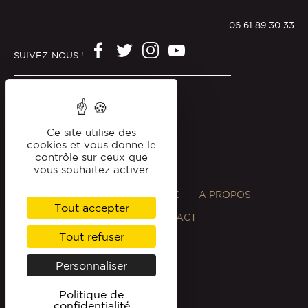
06 61 89 30 33
SUIVEZ-NOUS !
Mentions légales
Politique de confidentialité
Ce site utilise des
cookies et vous donne le
contrôle sur ceux que
vous souhaitez activer
ANNUAIRES
MAGAZINE
A PROPOS
Tout accepter
PROFESSIONNELS
CONTACT
Tout refuser
Personnaliser
Politique de
confidentialité