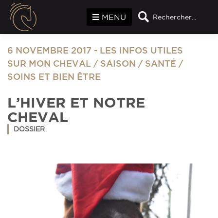
Panneau de gestion des cookies
MENU
Rechercher...
6 NOVEMBRE 2017
-
LES INFOS UTILES
SUR MON CHEVAL
/
SAISON
/
SANTÉ
/
SOINS ET BIEN ÊTRE
L’HIVER ET NOTRE
CHEVAL
DOSSIER