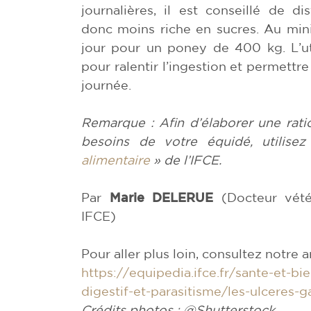
journalières, il est conseillé de d
donc moins riche en sucres. Au min
jour pour un poney de 400 kg. L’uti
pour ralentir l’ingestion et permettr
journée.
Remarque : Afin d’élaborer une rati
besoins de votre équidé, utilisez
alimentaire
» de l’IFCE.
Par
Marie DELERUE
(Docteur vété
IFCE)
Pour aller plus loin, consultez notre 
https://equipedia.ifce.fr/
sante-et-bie
digestif-et-
parasitisme/les-ulceres-
g
Crédits photos : @Shutterstock