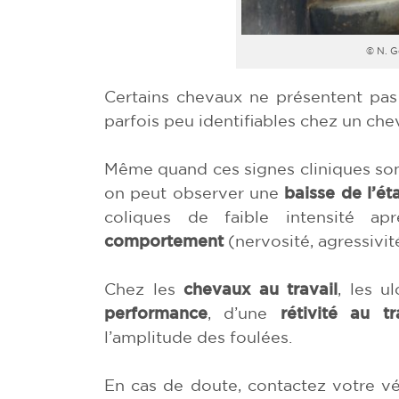
© N. G
Certains chevaux ne présentent pa
parfois peu identifiables chez un che
Même quand ces signes cliniques sont 
on peut observer une
baisse de l’ét
coliques de faible intensité a
comportement
(nervosité, agressivit
Chez les
chevaux au travail
, les u
performance
, d’une
rétivité au tr
l’amplitude des foulées.
En cas de doute, contactez votre vété