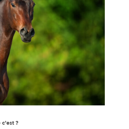
 c’est
?