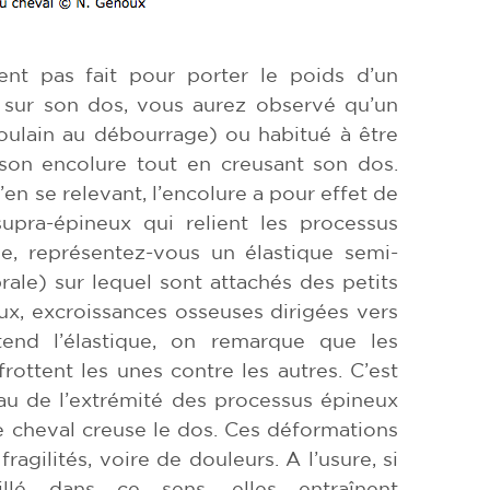
ent pas fait pour porter le poids d’un
e sur son dos, vous aurez observé qu’un
oulain au débourrage) ou habitué à être
on encolure tout en creusant son dos.
n se relevant, l’encolure a pour effet de
upra-épineux qui relient les processus
e, représentez-vous un élastique semi-
ale) sur lequel sont attachés des petits
ux, excroissances osseuses dirigées vers
étend l’élastique, on remarque que les
rottent les unes contre les autres. C’est
au de l’extrémité des processus épineux
e cheval creuse le dos. Ces déformations
fragilités, voire de douleurs. A l’usure, si
illé dans ce sens, elles entraînent