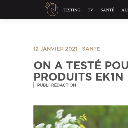
Panneau de gestion des cookies
TESTING
TV
SANTÉ
AL
12 JANVIER 2021
-
SANTÉ
ON A TESTÉ PO
PRODUITS EK1N
PUBLI-RÉDACTION