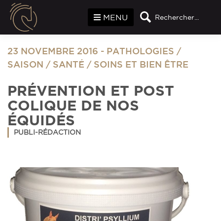
Panneau de gestion des cookies
MENU
Rechercher...
23 NOVEMBRE 2016
-
PATHOLOGIES
/
SAISON
/
SANTÉ
/
SOINS ET BIEN ÊTRE
PRÉVENTION ET POST
COLIQUE DE NOS
ÉQUIDÉS
PUBLI-RÉDACTION