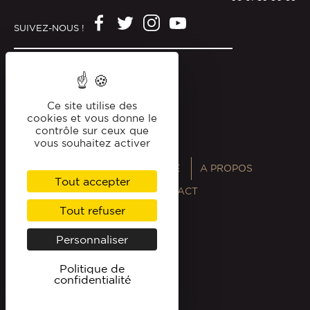
SUIVEZ-NOUS !
Mentions légales
Politique de confidentialité
Ce site utilise des
cookies et vous donne le
contrôle sur ceux que
vous souhaitez activer
ANNUAIRES
MAGAZINE
A PROPOS
Tout accepter
PROFESSIONNELS
CONTACT
Tout refuser
Personnaliser
Politique de
confidentialité