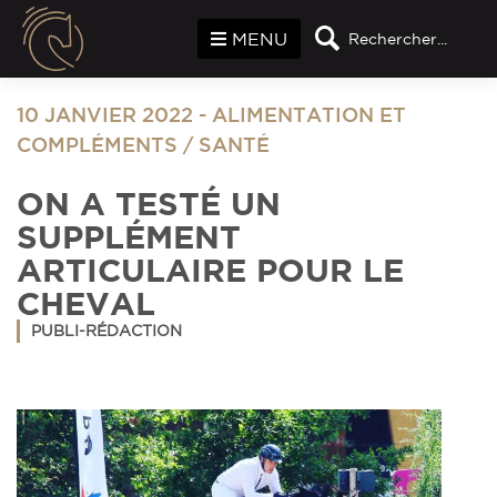
Panneau de gestion des cookies
MENU
Rechercher...
10 JANVIER 2022
-
ALIMENTATION ET
COMPLÉMENTS
/
SANTÉ
ON A TESTÉ UN
SUPPLÉMENT
ARTICULAIRE POUR LE
CHEVAL
PUBLI-RÉDACTION