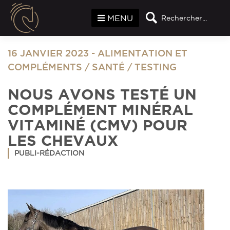
Panneau de gestion des cookies
MENU
Rechercher...
16 JANVIER 2023
-
ALIMENTATION ET
COMPLÉMENTS
/
SANTÉ
/
TESTING
NOUS AVONS TESTÉ UN
COMPLÉMENT MINÉRAL
VITAMINÉ (CMV) POUR
LES CHEVAUX
PUBLI-RÉDACTION