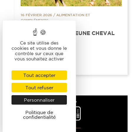
16 FÉVRIER 2026
/
ALIMENTATION ET
COMPLÉMENTS
LA NUTRITION DU JEUNE CHEVAL
DE SPORT
Ce site utilise des
cookies et vous donne le
contrôle sur ceux que
LIRE LA SUITE
vous souhaitez activer
Tout accepter
Tout refuser
Personnaliser
Politique de
confidentialité