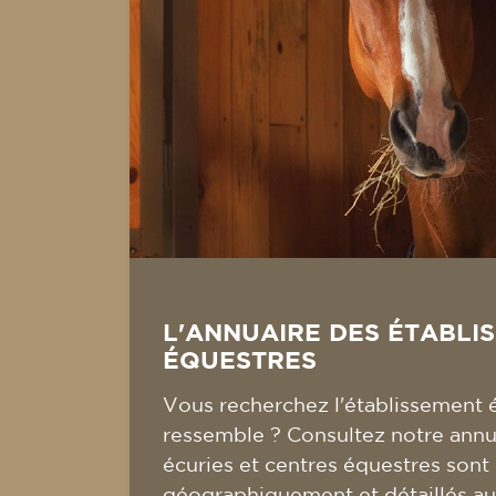
L'ANNUAIRE DES ÉTABLI
ÉQUESTRES
Vous recherchez l'établissement 
ressemble ? Consultez notre annua
écuries et centres équestres sont
géographiquement et détaillés au