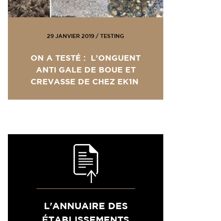
29 JANVIER 2019
/
TESTING
ON A TESTÉ : L’ONGUENT
ANTI GALE DE BOUE ET
CREVASSE DE CHEZ EK1N
L'ANNUAIRE DES
ÉTABLISSEMENTS