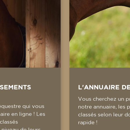
SSEMENTS
L'ANNUAIRE D
Vous cherchez un pr
équestre qui vous
notre annuaire, les 
ire en ligne ! Les
classés selon leur d
 classés
rapide !
 niveau de leurs